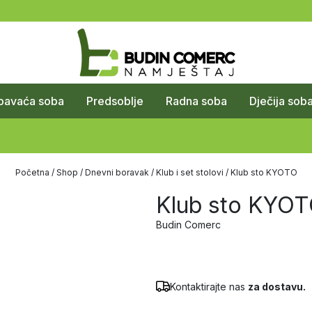
pavaća soba
Predsoblje
Radna soba
Dječija sob
Početna
/
Shop
/
Dnevni boravak
/
Klub i set stolovi
/ Klub sto KYOTO
Klub sto KYO
Budin Comerc
Kontaktirajte nas
za dostavu.