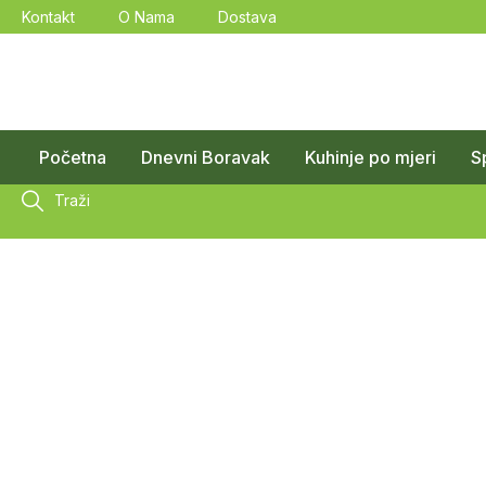
Kontakt
O Nama
Dostava
Početna
Dnevni Boravak
Kuhinje po mjeri
S
Traži