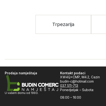
Trpezarija
Prodaja namještaja
Kontakt podaci
XW4Q+CMP, M4.2, Cazin
budin-c@hotmail.com
037 511-713
Ponedjeljak – Subota:
U vašem domu od 1993.
08:00 – 16:00