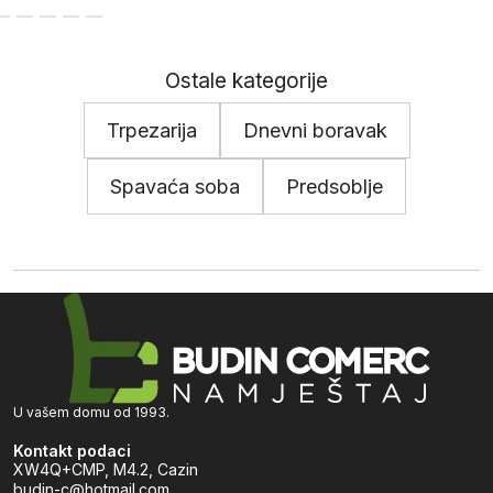
Ostale kategorije
Trpezarija
Dnevni boravak
Spavaća soba
Predsoblje
U vašem domu od 1993.
Kontakt podaci
XW4Q+CMP, M4.2, Cazin
budin-c@hotmail.com