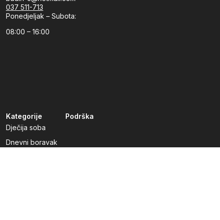
037 511-713
Ponedjeljak – Subota:
08:00 – 16:00
Kategorije
Podrška
Dječija soba
Dnevni boravak
Kuhinje po mjeri
Predsoblja
Radna soba
Spavaća soba