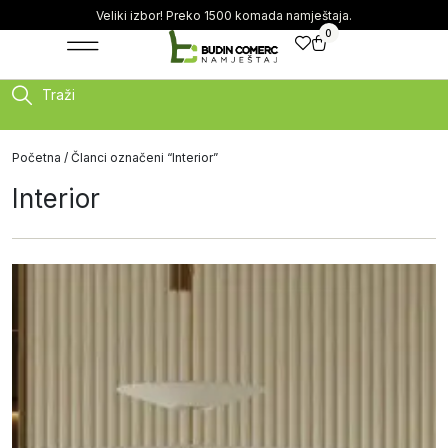
Veliki izbor! Preko 1500 komada namještaja.
0
Traži
Početna
/ Članci označeni “Interior”
Interior