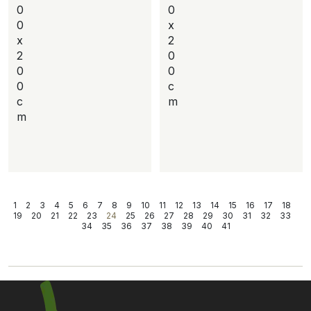
0
0
0
x
x
2
2
0
0
0
0
c
c
m
m
1
2
3
4
5
6
7
8
9
10
11
12
13
14
15
16
17
18
19
20
21
22
23
24
25
26
27
28
29
30
31
32
33
34
35
36
37
38
39
40
41