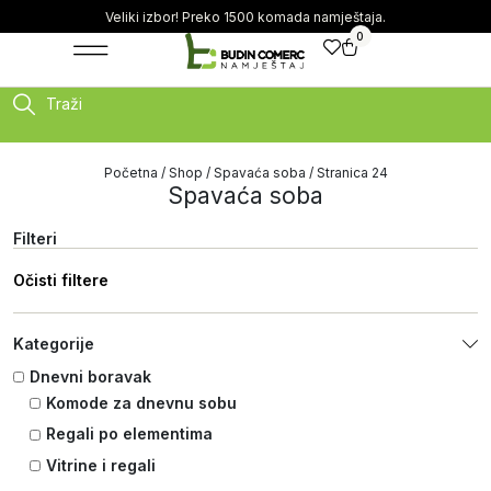
Veliki izbor! Preko 1500 komada namještaja.
0
Traži
Početna
/
Shop
/
Spavaća soba
/ Stranica 24
Spavaća soba
Filteri
Očisti filtere
Kategorije
Dnevni boravak
Komode za dnevnu sobu
Regali po elementima
Vitrine i regali