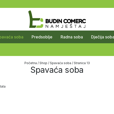
pavaća soba
Predsoblje
Radna soba
Dječija sob
Početna
/
Shop
/
Spavaća soba
/ Stranica 13
Spavaća soba
tata