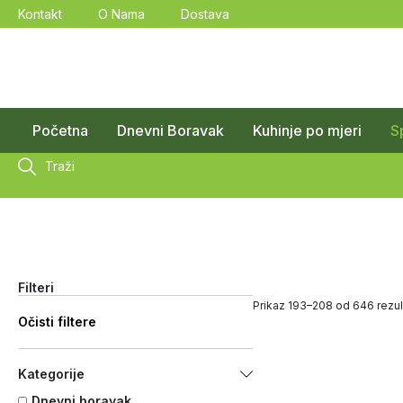
Kontakt
O Nama
Dostava
Početna
Dnevni Boravak
Kuhinje po mjeri
S
Traži
Filteri
Prikaz 193–208 od 646 rezul
Očisti filtere
Kategorije
Dnevni boravak