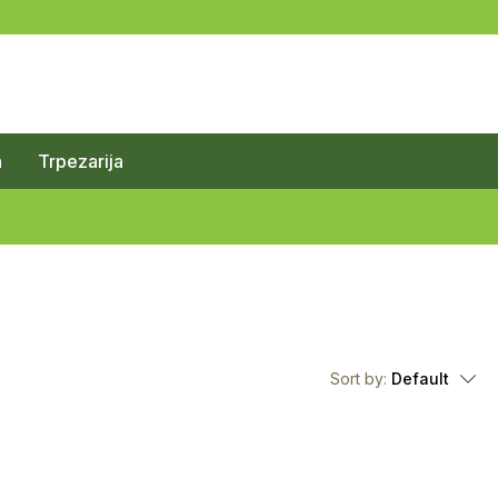
a
Trpezarija
Sort by:
Default