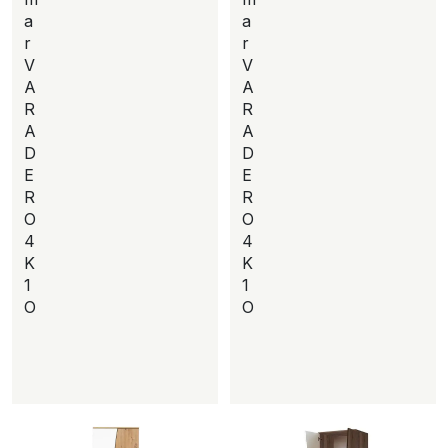
a
a
r
r
V
V
A
A
R
R
A
A
D
D
E
E
R
R
O
O
4
4
K
K
1
1
O
O