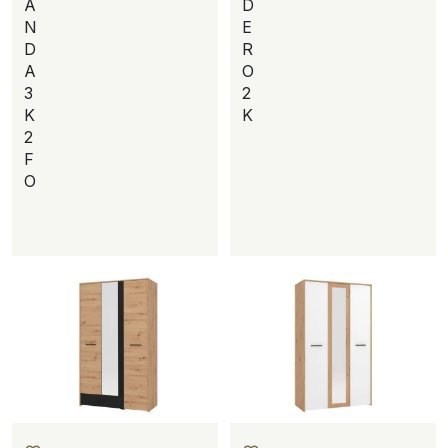
A
D
N
E
D
R
A
O
3
2
K
K
2
F
O