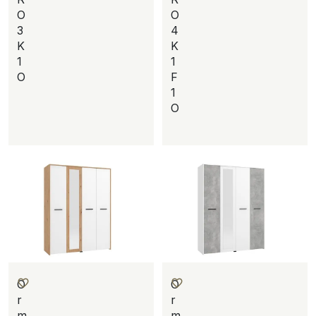
O
O
3
4
K
K
1
1
O
F
1
O
O
O
r
r
m
m