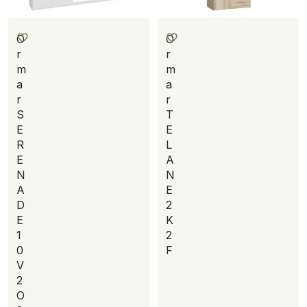
O
O
r
r
m
m
a
a
r
r
S
T
E
E
R
L
E
A
N
N
A
E
D
2
E
K
1
2
0
F
V
2
O