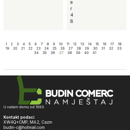
e
r
4
8
1
2
3
4
5
6
7
8
9
10
11
12
13
14
15
16
17
18
19
20
21
22
23
24
25
26
27
28
29
30
31
32
33
34
35
36
37
38
39
40
41
U vašem domu od 1993.
Kontakt podaci
XW4Q+CMP, M4.2, Cazin
budin-c@hotmail.com