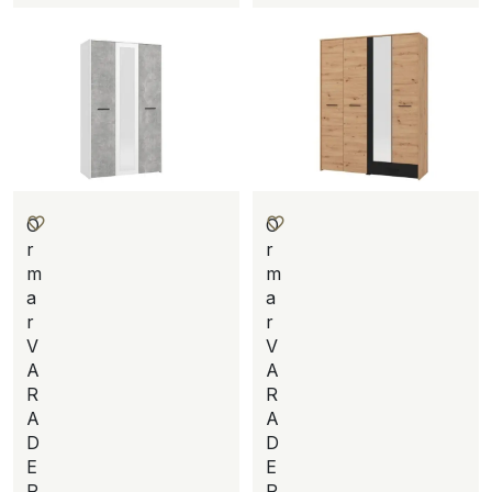
O
O
r
r
m
m
a
a
r
r
V
V
A
A
R
R
A
A
D
D
E
E
R
R