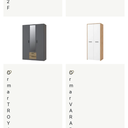
2
F
O
O
r
r
m
m
a
a
r
r
T
V
R
A
O
R
Y
A