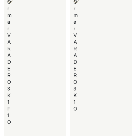
O
O
r
r
m
m
a
a
r
r
V
V
A
A
R
R
A
A
D
D
E
E
R
R
O
O
3
3
K
K
1
1
F
O
1
O