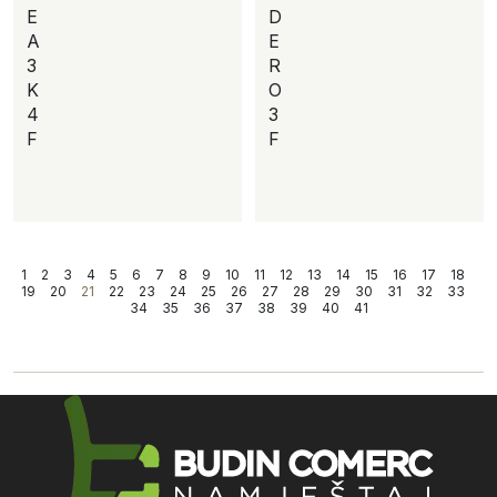
E
D
A
E
3
R
K
O
4
3
F
F
1
2
3
4
5
6
7
8
9
10
11
12
13
14
15
16
17
18
19
20
21
22
23
24
25
26
27
28
29
30
31
32
33
34
35
36
37
38
39
40
41