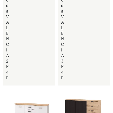
o
o
d
d
a
a
V
V
A
A
L
L
E
E
N
N
C
C
I
I
A
A
2
3
K
K
4
4
F
F