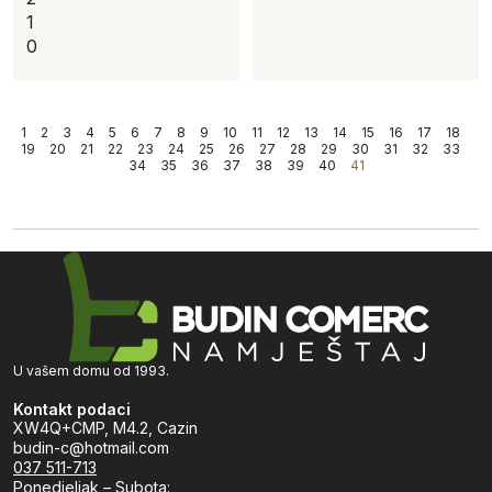
1
0
1
2
3
4
5
6
7
8
9
10
11
12
13
14
15
16
17
18
19
20
21
22
23
24
25
26
27
28
29
30
31
32
33
34
35
36
37
38
39
40
41
U vašem domu od 1993.
Kontakt podaci
XW4Q+CMP, M4.2, Cazin
budin-c@hotmail.com
037 511-713
Ponedjeljak – Subota: