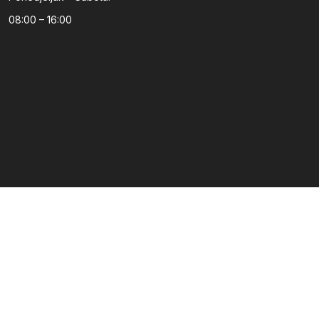
08:00 – 16:00
Kategorije
Podrška
Dječija soba
Dnevni boravak
Kuhinje po mjeri
Predsoblja