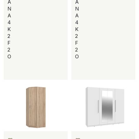
A
A
N
N
A
A
4
4
K
K
2
2
F
F
2
2
O
O