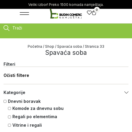
Veliki izbor! Preko 1500 komada namještaja.
0
Traži
Početna
/
Shop
/
Spavaća soba
/ Stranica 33
Spavaća soba
Filteri
Očisti filtere
Kategorije
Dnevni boravak
Komode za dnevnu sobu
Regali po elementima
Vitrine i regali