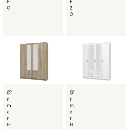
F
F
O
2
O
O
O
r
r
m
m
a
a
r
r
H
H