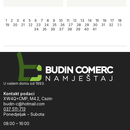
1
2
3
4
5
6
7
8
9
10
11
12
13
14
15
16
17
18
19
20
21
22
23
24
25
26
27
28
29
30
31
32
33
34
35
36
37
38
39
40
41
U vašem domu od 1993.
Kontakt podaci
XW4Q+CMP, M4.2, Cazin
budin-c@hotmail.com
037 511-713
Ponedjeljak – Subota:
08:00 – 16:00