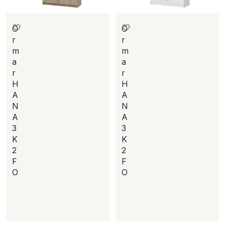
O
O
r
r
m
m
a
a
r
r
H
H
A
A
N
N
A
A
3
3
K
K
2
2
F
F
O
O