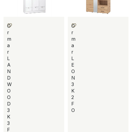
O
O
r
r
m
m
a
a
r
r
L
L
A
E
N
O
D
N
W
3
O
K
O
2
D
F
3
O
K
3
F