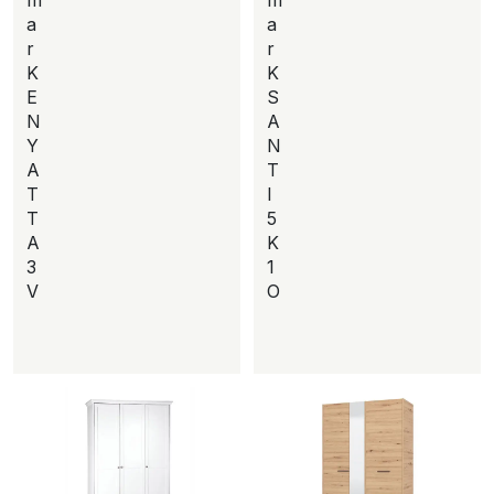
a
a
r
r
K
K
E
S
N
A
Y
N
A
T
T
I
T
5
A
K
3
1
V
O