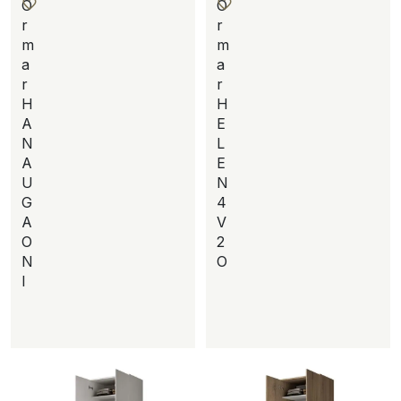
O
O
r
r
m
m
a
a
r
r
H
H
A
E
N
L
A
E
U
N
G
4
A
V
O
2
N
O
I