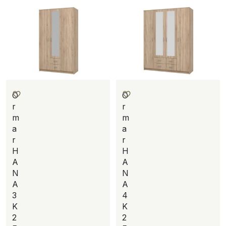
O
O
r
r
m
m
a
a
r
r
H
H
A
A
N
N
A
A
3
4
K
K
2
2