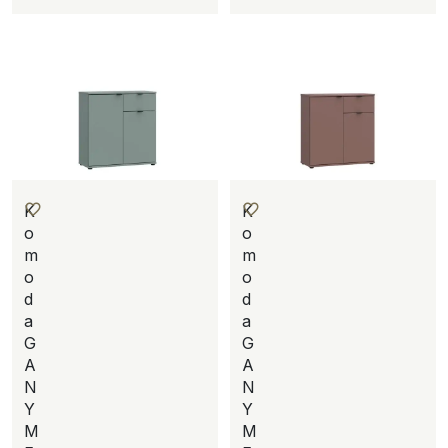
K
K
o
o
m
m
o
o
d
d
a
a
G
G
A
A
N
N
Y
Y
M
M