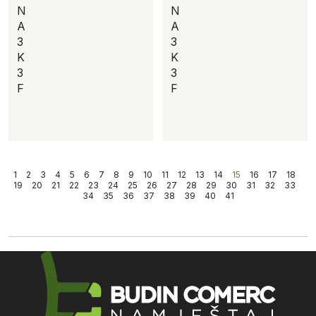
N
N
A
A
3
3
K
K
3
3
F
F
1
2
3
4
5
6
7
8
9
10
11
12
13
14
15
16
17
18
19
20
21
22
23
24
25
26
27
28
29
30
31
32
33
34
35
36
37
38
39
40
41