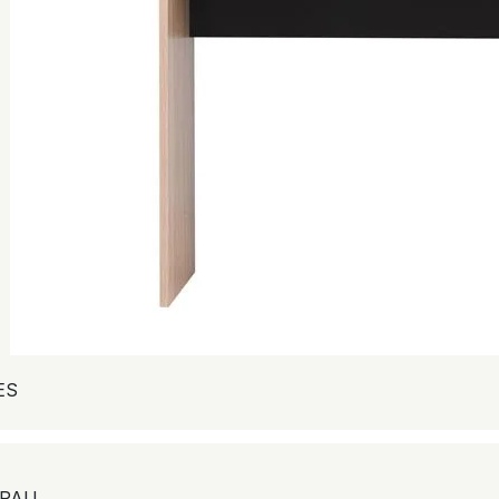
ES
APAU