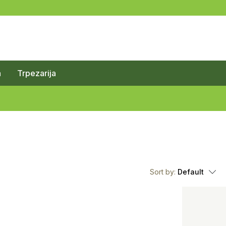
a
Trpezarija
Sort by:
Default