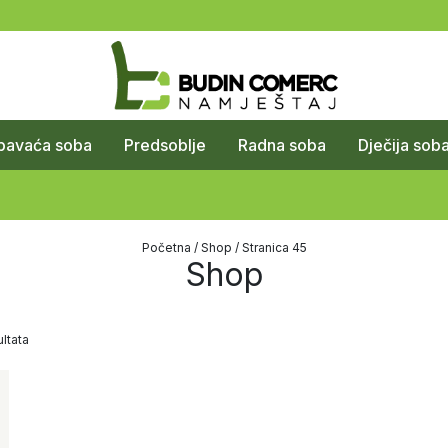
pavaća soba
Predsoblje
Radna soba
Dječija sob
Početna
/
Shop
/ Stranica 45
Shop
ltata