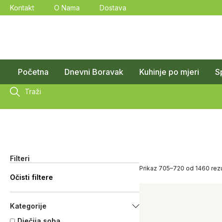
Kontakt
O Nama
Dostava
Početna
Dnevni Boravak
Kuhinje po mjeri
S
Traži
Filteri
Prikaz 705–720 od 1460 rezu
Očisti filtere
Kategorije
Dječija soba