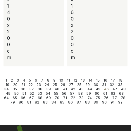
1
1
4
6
0
0
x
x
2
2
0
0
0
0
c
c
m
m
1
2
3
4
5
6
7
8
9
10
11
12
13
14
15
16
17
18
19
20
21
22
23
24
25
26
27
28
29
30
31
32
33
34
35
36
37
38
39
40
41
42
43
44
45
46
47
48
49
50
51
52
53
54
55
56
57
58
59
60
61
62
63
64
65
66
67
68
69
70
71
72
73
74
75
76
77
78
79
80
81
82
83
84
85
86
87
88
89
90
91
92