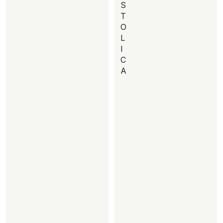
S
T
O
L
I
C
A