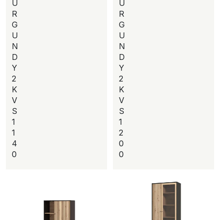
U
U
R
R
G
G
U
U
N
N
D
D
Y
Y
2
2
K
K
V
V
S
S
1
1
1
2
4
0
0
0