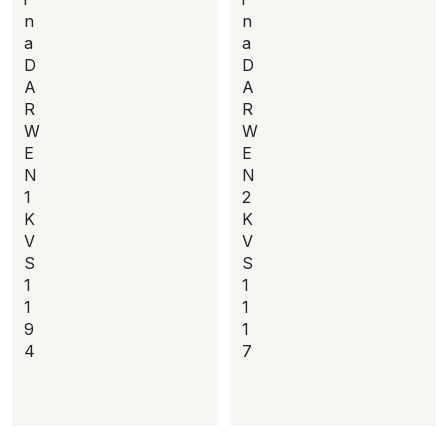
n
n
a
a
D
D
A
A
R
R
W
W
E
E
N
N
1
2
K
K
V
V
S
S
1
1
1
1
9
1
4
7