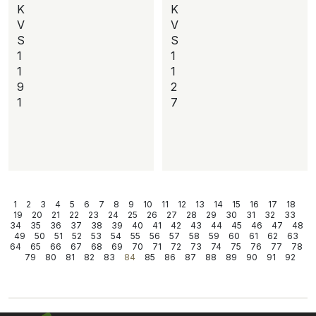
K
K
V
V
S
S
1
1
1
1
9
2
1
7
1
2
3
4
5
6
7
8
9
10
11
12
13
14
15
16
17
18
19
20
21
22
23
24
25
26
27
28
29
30
31
32
33
34
35
36
37
38
39
40
41
42
43
44
45
46
47
48
49
50
51
52
53
54
55
56
57
58
59
60
61
62
63
64
65
66
67
68
69
70
71
72
73
74
75
76
77
78
79
80
81
82
83
84
85
86
87
88
89
90
91
92