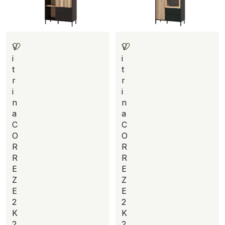
V
V
i
i
t
t
r
r
i
i
n
n
a
a
C
C
O
O
R
R
R
R
E
E
Z
Z
E
E
2
2
K
K
2
2