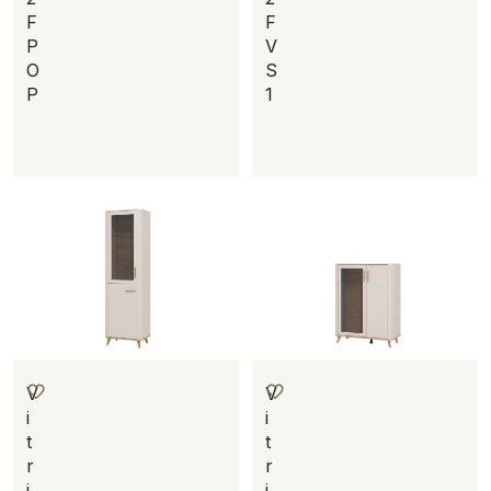
F
F
P
V
O
S
P
1
V
V
i
i
t
t
r
r
i
i