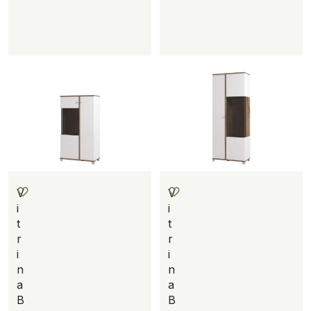
V
V
i
i
t
t
r
r
i
i
n
n
a
a
B
B