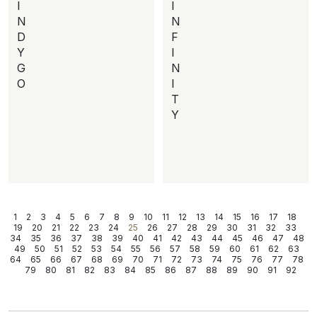
I
I
N
N
D
F
Y
I
G
N
O
I
T
Y
1
2
3
4
5
6
7
8
9
10
11
12
13
14
15
16
17
18
19
20
21
22
23
24
25
26
27
28
29
30
31
32
33
34
35
36
37
38
39
40
41
42
43
44
45
46
47
48
49
50
51
52
53
54
55
56
57
58
59
60
61
62
63
64
65
66
67
68
69
70
71
72
73
74
75
76
77
78
79
80
81
82
83
84
85
86
87
88
89
90
91
92