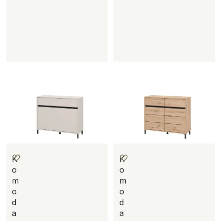
K
K
o
o
m
m
o
o
d
d
a
a