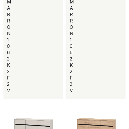
M
M
A
A
R
R
R
R
O
O
N
N
1
1
0
0
6
6
2
2
K
K
2
2
F
F
2
2
V
V