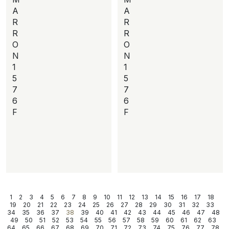
A
A
R
R
R
R
O
O
N
N
1
1
5
5
7
7
6
6
F
F
1
2
3
4
5
6
7
8
9
10
11
12
13
14
15
16
17
18
19
20
21
22
23
24
25
26
27
28
29
30
31
32
33
34
35
36
37
38
39
40
41
42
43
44
45
46
47
48
49
50
51
52
53
54
55
56
57
58
59
60
61
62
63
64
65
66
67
68
69
70
71
72
73
74
75
76
77
78