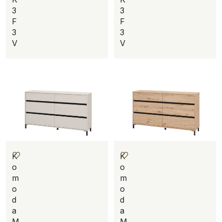
3
3
F
F
3
3
V
V
K
K
o
o
m
m
o
o
d
d
a
a
M
M