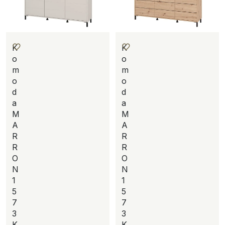
K
K
o
o
m
m
o
o
d
d
a
a
M
M
A
A
R
R
R
R
O
O
N
N
1
1
5
5
7
7
3
3
K
K