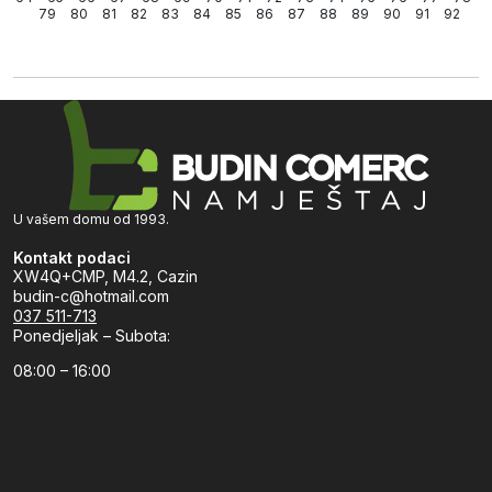
79
80
81
82
83
84
85
86
87
88
89
90
91
92
U vašem domu od 1993.
Kontakt podaci
XW4Q+CMP, M4.2, Cazin
budin-c@hotmail.com
037 511-713
Ponedjeljak – Subota:
08:00 – 16:00