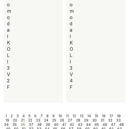
o
o
m
m
o
o
d
d
a
a
I
I
K
K
O
O
L
L
I
I
3
3
V
V
2
4
F
F
1
2
3
4
5
6
7
8
9
10
11
12
13
14
15
16
17
18
19
20
21
22
23
24
25
26
27
28
29
30
31
32
33
34
35
36
37
38
39
40
41
42
43
44
45
46
47
48
49
50
51
52
53
54
55
56
57
58
59
60
61
62
63