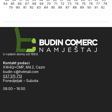
64
65
66
67
68
69
70
71
72
73
74
75
76
77
78
79
80
81
82
83
84
85
86
87
88
89
90
91
92
U vašem domu od 1993.
Kontakt podaci
XW4Q+CMP, M4.2, Cazin
budin-c@hotmail.com
037 511-713
Ponedjeljak – Subota:
08:00 – 16:00