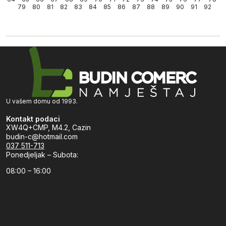
79
80
81
82
83
84
85
86
87
88
89
90
91
92
U vašem domu od 1993.
Kontakt podaci
XW4Q+CMP, M4.2, Cazin
budin-c@hotmail.com
037 511-713
Ponedjeljak – Subota:
08:00 – 16:00