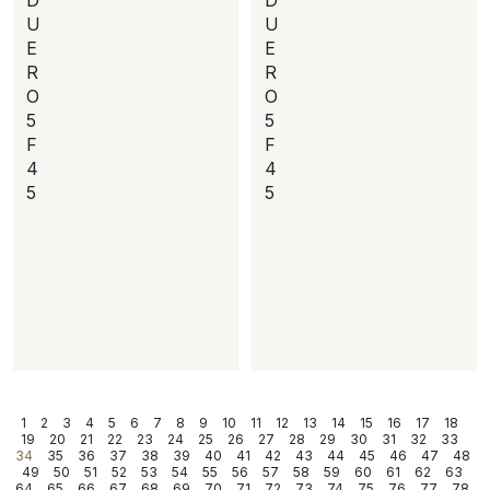
D
D
U
U
E
E
R
R
O
O
5
5
F
F
4
4
5
5
1
2
3
4
5
6
7
8
9
10
11
12
13
14
15
16
17
18
19
20
21
22
23
24
25
26
27
28
29
30
31
32
33
34
35
36
37
38
39
40
41
42
43
44
45
46
47
48
49
50
51
52
53
54
55
56
57
58
59
60
61
62
63
64
65
66
67
68
69
70
71
72
73
74
75
76
77
78