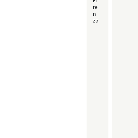
Fi
re
n
za