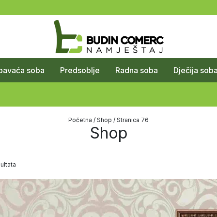
pavaća soba
Predsoblje
Radna soba
Dječija sob
Početna
/
Shop
/ Stranica 76
Shop
ultata