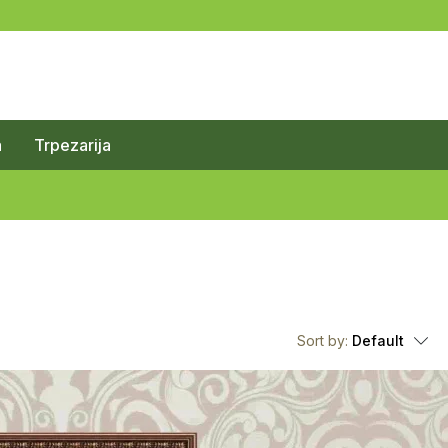
a
Trpezarija
Sort by:
Default