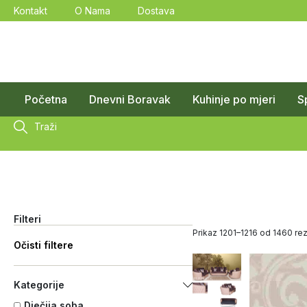
Kontakt
O Nama
Dostava
Početna
Dnevni Boravak
Kuhinje po mjeri
S
Traži
Filteri
Prikaz 1201–1216 od 1460 rez
Očisti filtere
Kategorije
Dječija soba