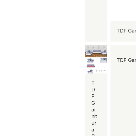
TDF Gar
TDF Gar
T
D
F
G
ar
nit
ur
a