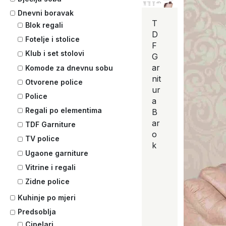
Dnevni boravak
T
Blok regali
D
Fotelje i stolice
F
Klub i set stolovi
G
ar
Komode za dnevnu sobu
nit
Otvorene police
ur
Police
a
Regali po elementima
B
ar
TDF Garniture
o
TV police
k
Ugaone garniture
Vitrine i regali
Zidne police
Kuhinje po mjeri
Predsoblja
Cipelari