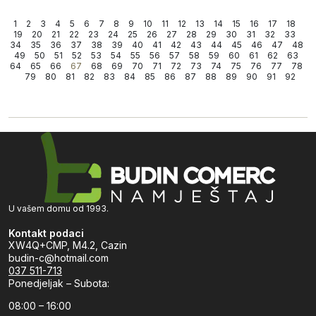
1
2
3
4
5
6
7
8
9
10
11
12
13
14
15
16
17
18
19
20
21
22
23
24
25
26
27
28
29
30
31
32
33
34
35
36
37
38
39
40
41
42
43
44
45
46
47
48
49
50
51
52
53
54
55
56
57
58
59
60
61
62
63
64
65
66
67
68
69
70
71
72
73
74
75
76
77
78
79
80
81
82
83
84
85
86
87
88
89
90
91
92
U vašem domu od 1993.
Kontakt podaci
XW4Q+CMP, M4.2, Cazin
budin-c@hotmail.com
037 511-713
Ponedjeljak – Subota:
08:00 – 16:00