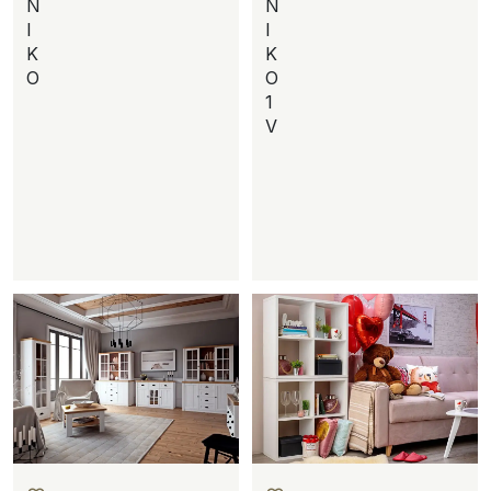
N
N
I
I
K
K
O
O
1
V