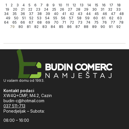
1
2
3
4
5
6
7
8
9
10
11
12
13
14
15
16
17
18
19
20
21
22
23
24
25
26
27
28
29
30
31
32
33
34
35
36
37
38
39
40
41
42
43
44
45
46
47
48
49
50
51
52
53
54
55
56
57
58
59
60
61
62
63
64
65
66
67
68
69
70
71
72
73
74
75
76
77
78
79
80
81
82
83
84
85
86
87
88
89
90
91
92
U vašem domu od 1993.
Kontakt podaci
XW4Q+CMP, M4.2, Cazin
budin-c@hotmail.com
037 511-713
Ponedjeljak – Subota:
08:00 – 16:00