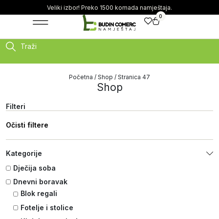
Veliki izbor! Preko 1500 komada namještaja.
0
Traži
Početna
/
Shop
/ Stranica 47
Shop
Filteri
Očisti filtere
Kategorije
Dječija soba
Dnevni boravak
Blok regali
Fotelje i stolice