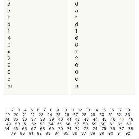
d
d
a
a
r
r
d
d
1
1
4
6
0
0
x
x
2
2
0
0
0
0
c
c
m
m
1
2
3
4
5
6
7
8
9
10
11
12
13
14
15
16
17
18
19
20
21
22
23
24
25
26
27
28
29
30
31
32
33
34
35
36
37
38
39
40
41
42
43
44
45
46
47
48
49
50
51
52
53
54
55
56
57
58
59
60
61
62
63
64
65
66
67
68
69
70
71
72
73
74
75
76
77
78
79
80
81
82
83
84
85
86
87
88
89
90
91
92