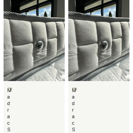
M
M
a
a
d
d
r
r
a
a
c
c
S
S