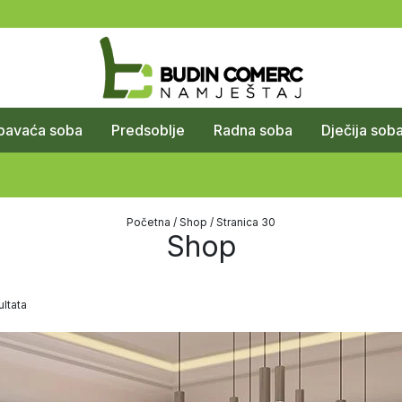
pavaća soba
Predsoblje
Radna soba
Dječija sob
Početna
/
Shop
/ Stranica 30
Shop
ltata