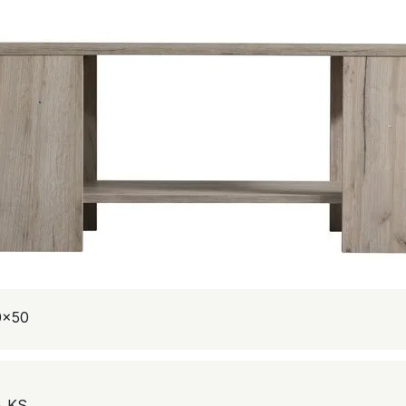
0×50
A KS