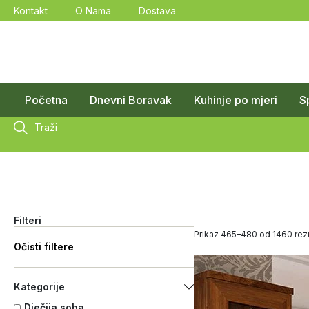
Kontakt
O Nama
Dostava
Početna
Dnevni Boravak
Kuhinje po mjeri
S
Traži
Filteri
Prikaz 465–480 od 1460 rezu
Očisti filtere
Kategorije
Dječija soba