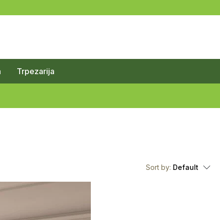
a
Trpezarija
Sort by:
Default