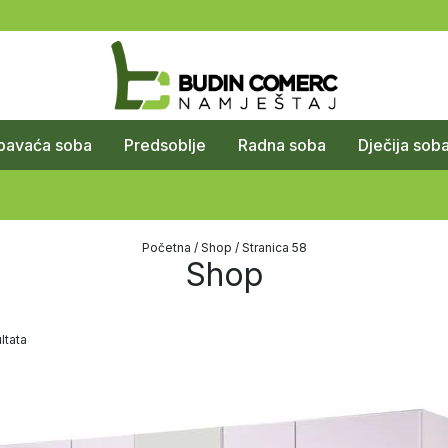
pavaća soba
Predsoblje
Radna soba
Dječija sob
Početna
/
Shop
/ Stranica 58
Shop
ltata