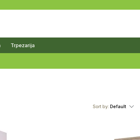
a
Trpezarija
Sort by:
Default