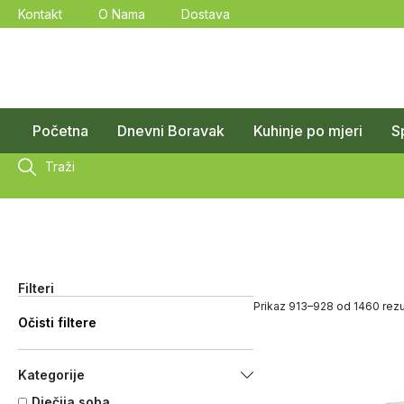
Kontakt
O Nama
Dostava
Početna
Dnevni Boravak
Kuhinje po mjeri
S
Traži
Filteri
Prikaz 913–928 od 1460 rezu
Očisti filtere
Kategorije
Dječija soba