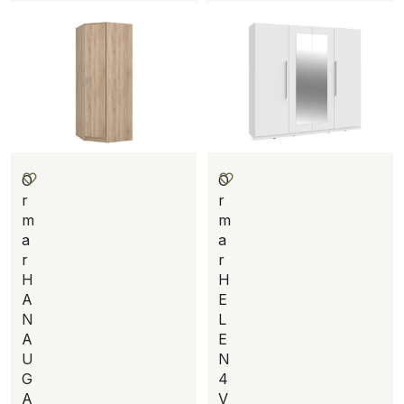
O
O
r
r
m
m
a
a
r
r
H
H
A
E
N
L
A
E
U
N
G
4
A
V