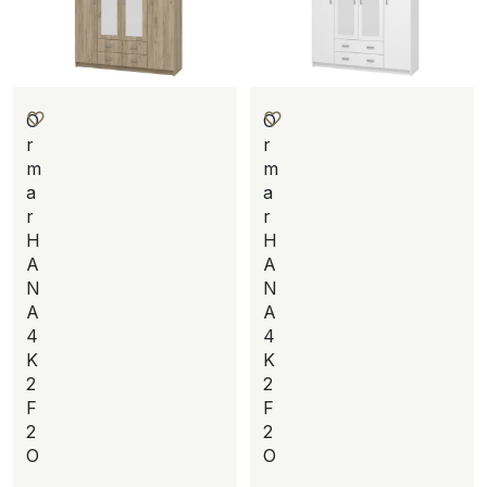
O
O
r
r
m
m
a
a
r
r
H
H
A
A
N
N
A
A
4
4
K
K
2
2
F
F
2
2
O
O