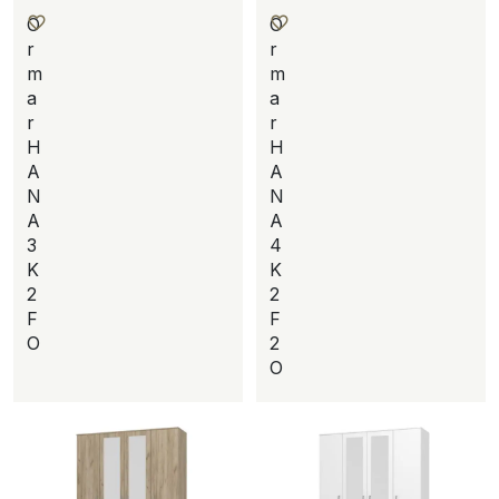
O
O
r
r
m
m
a
a
r
r
H
H
A
A
N
N
A
A
3
4
K
K
2
2
F
F
O
2
O