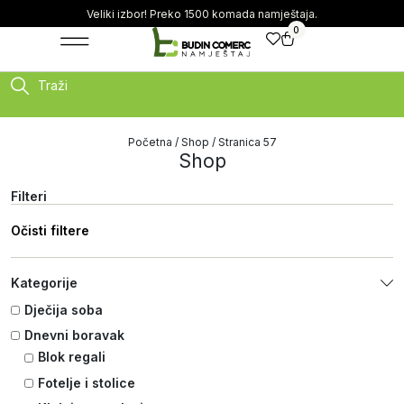
Veliki izbor! Preko 1500 komada namještaja.
0
Traži
Početna
/
Shop
/ Stranica 57
Shop
Filteri
Očisti filtere
Kategorije
Dječija soba
Dnevni boravak
Blok regali
Fotelje i stolice