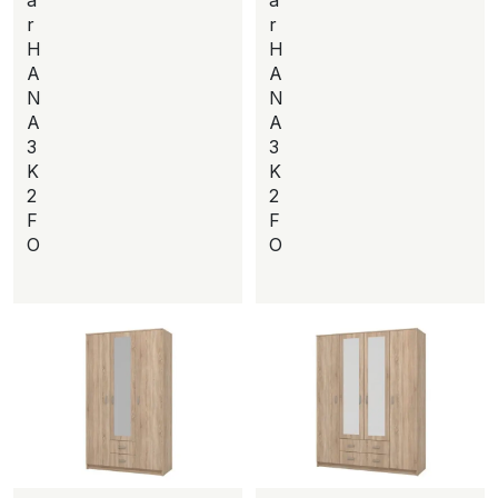
r
r
H
H
A
A
N
N
A
A
3
3
K
K
2
2
F
F
O
O