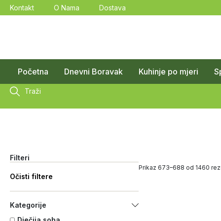
Kontakt
O Nama
Dostava
Početna
Dnevni Boravak
Kuhinje po mjeri
S
Traži
Filteri
Prikaz 673–688 od 1460 rezu
Očisti filtere
Kategorije
Dječija soba