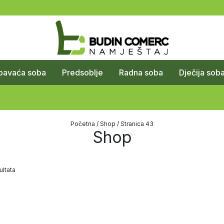
pavaća soba
Predsoblje
Radna soba
Dječija sob
Početna
/
Shop
/ Stranica 43
Shop
ltata