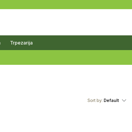
a
Trpezarija
Sort by:
Default