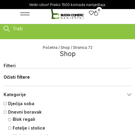
Veliki izbor! Preko 1500 komada namještaja.
0
Traži
Početna
/
Shop
/ Stranica 72
Shop
Filteri
Očisti filtere
Kategorije
Dječija soba
Dnevni boravak
Blok regali
Fotelje i stolice