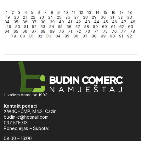
1
2
3
4
5
6
7
8
9
10
11
12
13
14
15
16
17
18
19
20
21
22
23
24
25
26
27
28
29
30
31
32
33
34
35
36
37
38
39
40
41
42
43
44
45
46
47
48
49
50
51
52
53
54
55
56
57
58
59
60
61
62
63
64
65
66
67
68
69
70
71
72
73
74
75
76
77
78
79
80
81
82
83
84
85
86
87
88
89
90
91
92
U vašem domu od 1993.
Kontakt podaci
XW4Q+CMP, M4.2, Cazin
budin-c@hotmail.com
037 511-713
Ponedjeljak – Subota:
08:00 – 16:00