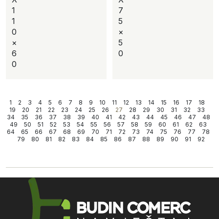
1
7
1
5
0
×
×
5
6
0
0
1
2
3
4
5
6
7
8
9
10
11
12
13
14
15
16
17
18
19
20
21
22
23
24
25
26
27
28
29
30
31
32
33
34
35
36
37
38
39
40
41
42
43
44
45
46
47
48
49
50
51
52
53
54
55
56
57
58
59
60
61
62
63
64
65
66
67
68
69
70
71
72
73
74
75
76
77
78
79
80
81
82
83
84
85
86
87
88
89
90
91
92