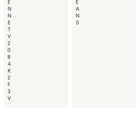
E
E
N
A
N
N
E
S
T
V
2
0
8
4
K
2
F
3
V