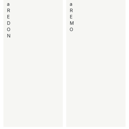
a
a
R
R
E
E
D
M
O
O
N