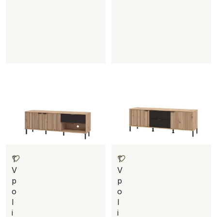
T
T
V
V
p
p
o
o
l
l
i
i