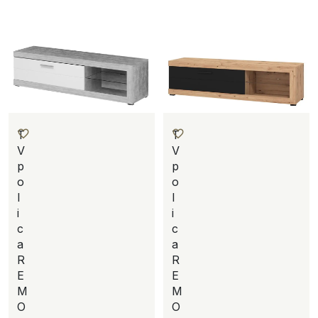
T
T
V
V
p
p
o
o
l
l
i
i
c
c
a
a
R
R
E
E
M
M
O
O