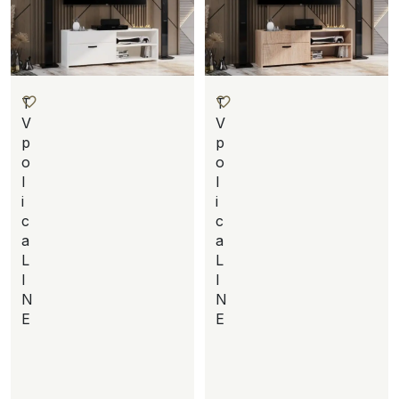
T
T
V
V
p
p
o
o
l
l
i
i
c
c
a
a
L
L
I
I
N
N
E
E